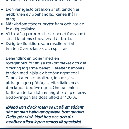
Den vanligaste orsaken är att tanden är
nedbruten av obehandlad karies (hål i
tand)
När visdomständer bryter fram och har en
felaktig ställning.
Vid kraftig parodontit, där benet försvunnit,
så att tandens stödvävnad är borta.
Dålig bettfunktion, som resulterar i att
tanden överbelastas och splittras.
Behandlingen börjar med en
röntgenbild för att se rotkomplexet och det
omkringliggande benet. Därefter bedövas
tanden med hjälp av bedövningsmedel .
Tandläkaren kontrollerar, innan själva
utdragningen påbörjas, effektiviteten av
den lagda bedövningen. Om patienten
fortfarande kan känna något, kompletteras
bedövningen tills dess effekt är 100 %.
Ibland kan dock roten se ut på ett sådant
sätt att man behöver operera bort tanden.
Detta gör vi så klart hos oss och du
behöver oftast ingen remiss till specialist.