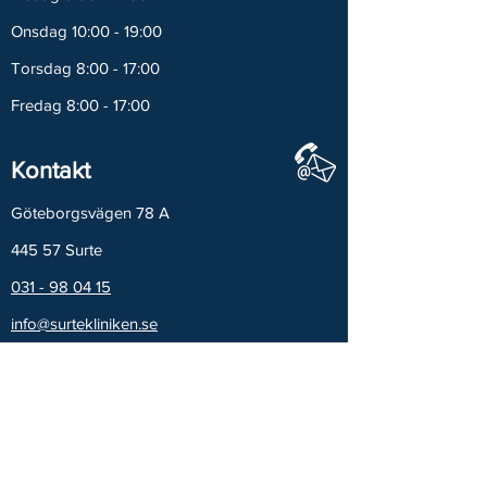
Onsdag 10:00 - 19:00
Torsdag 8:00 - 17:00
Fredag 8:00 - 17:00
Kontakt
Göteborgsvägen 78 A
445 57 Surte
031 - 98 04 15
info@surtekliniken.se
Busslinje 401 stannar precis utanför.
Busshållplatsen heter Bruksvägen
Kliniken ligger 5 minuter till fots från Surte
Station där pendeltåget stannar.