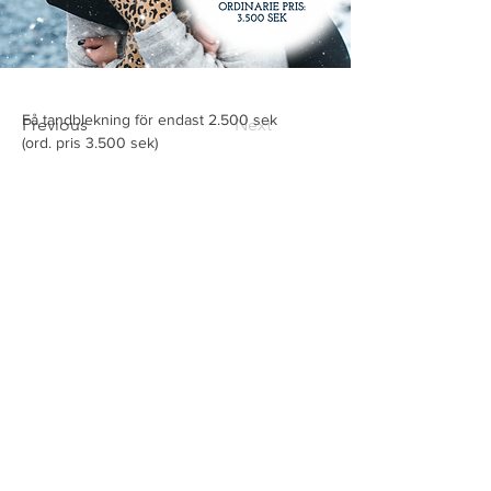
Få tandblekning för endast 2.500 sek
Previous
Next
(ord. pris 3.500 sek)